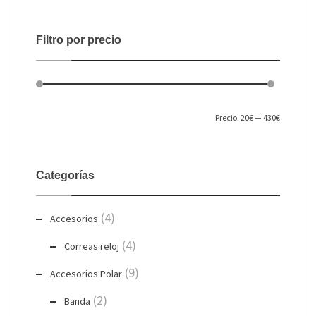
Filtro por precio
Precio
Precio
Precio:
20€
—
430€
FILTRAR
mínim
máxim
Categorías
(4)
Accesorios
(4)
Correas reloj
(9)
Accesorios Polar
(2)
Banda