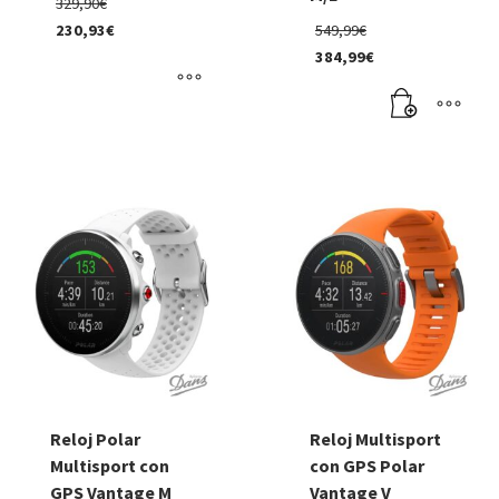
El
329,90
€
precio
El
230,93
€
549,99
€
original
El
precio
384,99
€
era:
precio
original
El
329,90€.
actual
era:
precio
es:
549,99€.
actual
Este
230,93€.
es:
producto
384,99€.
tiene
múltiples
variantes.
Las
opciones
se
pueden
elegir
en
Reloj Polar
Reloj Multisport
la
Multisport con
con GPS Polar
página
GPS Vantage M
Vantage V