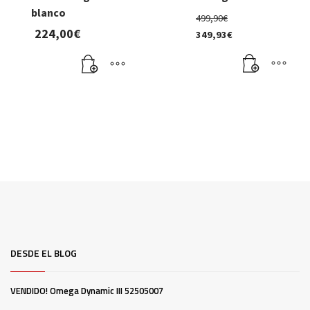
blanco
de
El
499,90
€
precio
224,00
€
producto
349,93
€
original
El
era:
precio
499,90€.
actual
es:
349,93€.
DESDE EL BLOG
VENDIDO! Omega Dynamic III 52505007