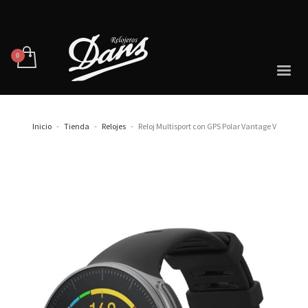
Inicio
Tienda
Relojes
Reloj Multisport con GPS Polar Vantage V