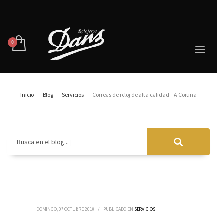
Inicio
Blog
Servicios
Correas de reloj de alta calidad – A Coruña
Busca en el blog...
DOMINGO, 07 OCTUBRE 2018
/
PUBLICADO EN
SERVICIOS