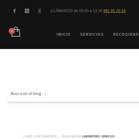
¡LLÁMANOS! de 09:00 a 13:30
981 91 20 16
INICIO
SERVICIOS
RECOGIDAS
Busca en el blog...
LUNES, 12 OCTUBRE 2015
/
PUBLICADO EN
LABORATORIO
,
SERVICIOS