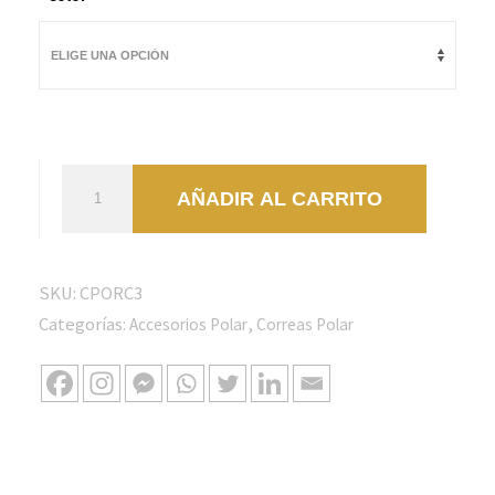
Correa
AÑADIR AL CARRITO
de
recambio
original
SKU:
CPORC3
para
Categorías:
,
Accesorios Polar
Correas Polar
Polar
RC3
GPS
cantidad