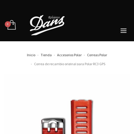
Inicio
Tienda
Accesorios Polar
Correas Polar
Correa de recambio original para Polar RC3 GPS