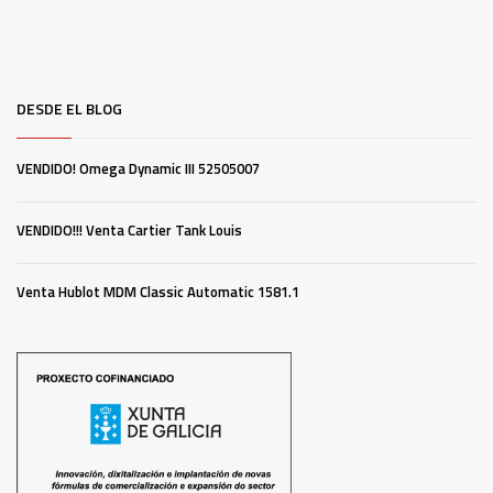
se
pueden
elegir
en
DESDE EL BLOG
la
página
VENDIDO! Omega Dynamic III 52505007
de
producto
VENDIDO!!! Venta Cartier Tank Louis
Venta Hublot MDM Classic Automatic 1581.1