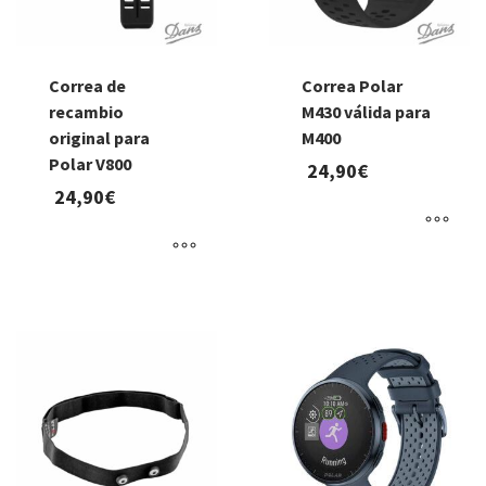
Correa de
Correa Polar
recambio
M430 válida para
original para
M400
Polar V800
24,90
€
24,90
€
Este
Este
producto
producto
tiene
tiene
múltiples
múltiples
variantes.
variantes.
Las
Las
opciones
opciones
se