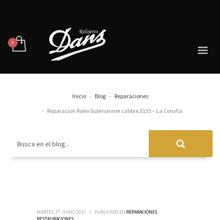
Inicio
Blog
Reparaciones
Reparacion Rolex Submariner calibre 3135 – La Coruña
Busca en el blog...
MARTES, 27 JUNIO 2017
/
PUBLICADO EN
REPARACIONES
,
RESTAURACIONES