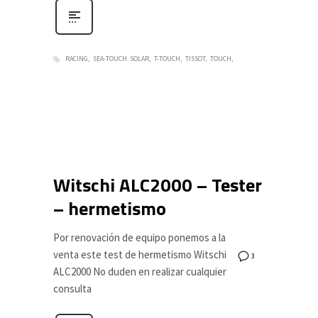
RACING
SEA-TOUCH. SOLAR
T-TOUCH
TISSOT
TOUCH
Witschi ALC2000 – Tester
– hermetismo
Por renovación de equipo ponemos a la
venta este test de hermetismo Witschi
3
ALC2000 No duden en realizar cualquier
consulta