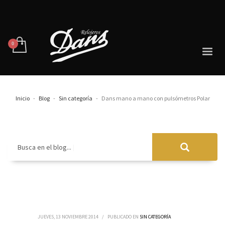
Inicio
Blog
Sin categoría
Dans mano a mano con pulsómetros Polar
Busca en el blog...
JUEVES, 13 NOVIEMBRE 2014
/
PUBLICADO EN
SIN CATEGORÍA