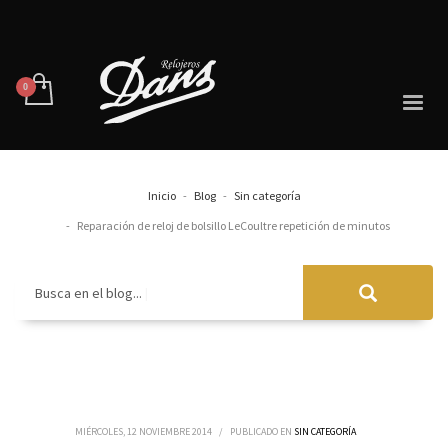
Inicio
Blog
Sin categoría
Reparación de reloj de bolsillo LeCoultre repetición de minutos
Busca en el blog...
MIÉRCOLES, 12 NOVIEMBRE 2014
/
PUBLICADO EN
SIN CATEGORÍA