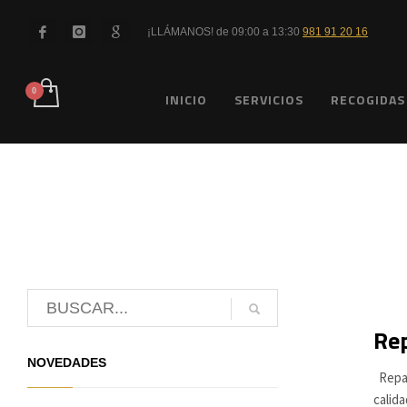
¡LLÁMANOS! de 09:00 a 13:30
981 91 20 16
INICIO
SERVICIOS
RECOGIDAS
Rep
NOVEDADES
Repar
calid