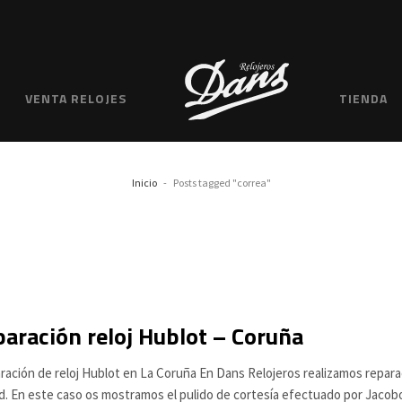
VENTA RELOJES
TIENDA
Inicio
Posts tagged "correa"
aración reloj Hublot – Coruña
ación de reloj Hublot en La Coruña En Dans Relojeros realizamos reparac
ad. En este caso os mostramos el pulido de cortesía efectuado por Jacobo