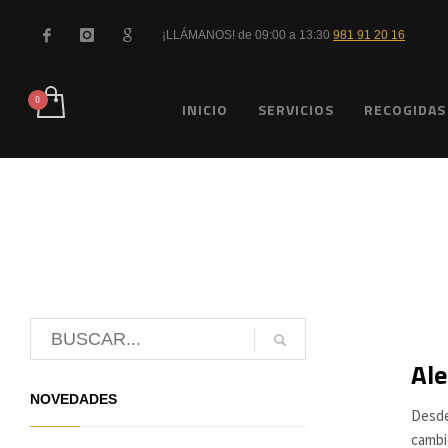
¡LLÁMANOS! de 09:00 a 13:30
981 91 20 16
INICIO
SERVICIOS
RECOGIDAS
Ale
NOVEDADES
Desde
cambi