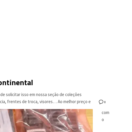
ontinental
e solicitar isso em nossa seção de coleções
cia, frentes de troca, visores… Ao melhor preço e
0
com
o