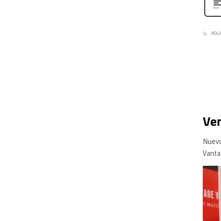
POL
Ven
Nuevo
Vanta