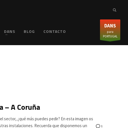
DANS
DANS
BLOG
CONTACTO
para
PORTUGAL
a – A Coruña
 del sector, ¿qué más puedes pedir? En esta imagen os
stras instalaciones. Recuerda que disponemos un
1