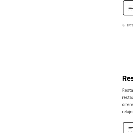
DATE
Res
Resta
restau
difere
reloje