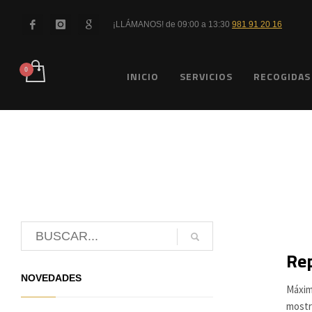
¡LLÁMANOS! de 09:00 a 13:30
981 91 20 16
INICIO
SERVICIOS
RECOGIDAS
Rep
NOVEDADES
Máxim
mostr