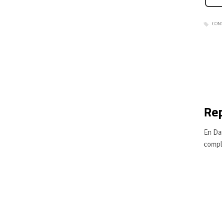
CON
Rep
En Da
compl