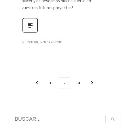
placer y os deseamos mucha suerte en
vuestros futuros proyectos!
ECOLOGÍA
MEDIO AMBIENTE
2
1
3